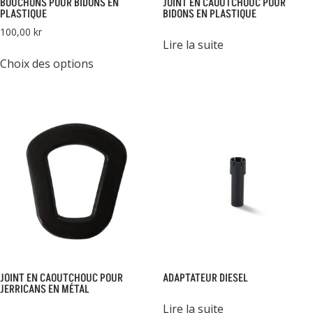
BOUCHONS POUR BIDONS EN
JOINT EN CAOUTCHOUC POUR
PLASTIQUE
BIDONS EN PLASTIQUE
100,00
kr
Lire la suite
Ce
Choix des options
produit
a
plusieurs
variations.
Les
options
peuvent
être
choisies
sur
la
page
du
JOINT EN CAOUTCHOUC POUR
ADAPTATEUR DIESEL
produit
JERRICANS EN MÉTAL
Lire la suite