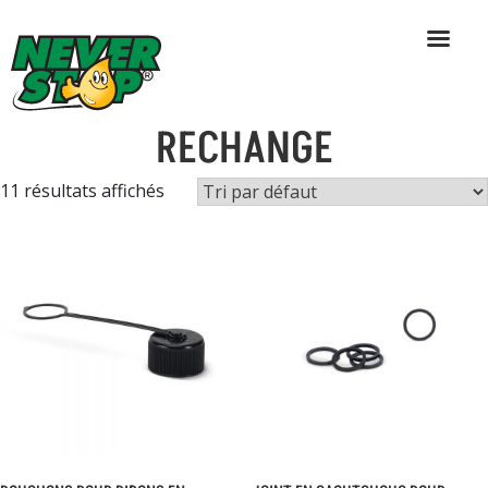
ACCESSOIRES ET PIÈCES DE
Skip
to
RECHANGE
content
11 résultats affichés