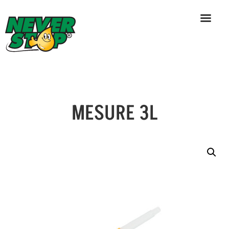
MESURE 3L
Skip
to
content